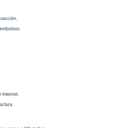
nsacción.
eembolsos.
 Internet.
actura.