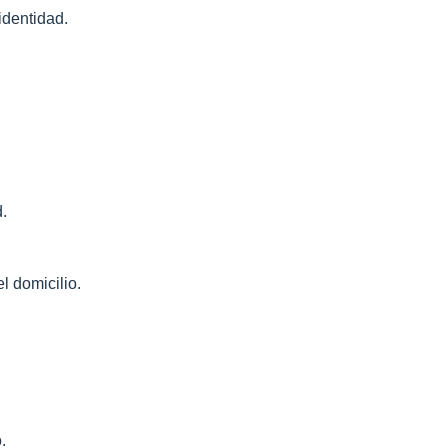
identidad.
d.
l domicilio.
.